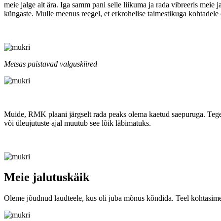
meie jalge alt ära. Iga samm pani selle liikuma ja rada vibreeris meie 
küngaste. Mulle meenus reegel, et erkrohelise taimestikuga kohtadele e
Metsas paistavad valguskiired
Muide, RMK plaani järgselt rada peaks olema kaetud saepuruga. Tegel
või üleujutuste ajal muutub see lõik läbimatuks.
Meie jalutuskäik
Oleme jõudnud laudteele, kus oli juba mõnus kõndida. Teel kohtasime