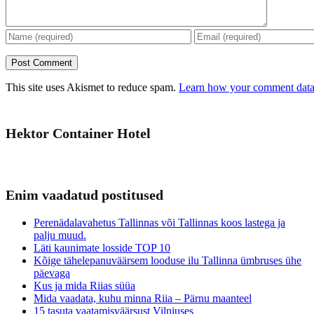
This site uses Akismet to reduce spam.
Learn how your comment data 
Hektor Container Hotel
Enim vaadatud postitused
Perenädalavahetus Tallinnas või Tallinnas koos lastega ja
palju muud.
Läti kaunimate losside TOP 10
Kõige tähelepanuväärsem looduse ilu Tallinna ümbruses ühe
päevaga
Kus ja mida Riias süüa
Mida vaadata, kuhu minna Riia – Pärnu maanteel
15 tasuta vaatamisväärsust Vilniuses