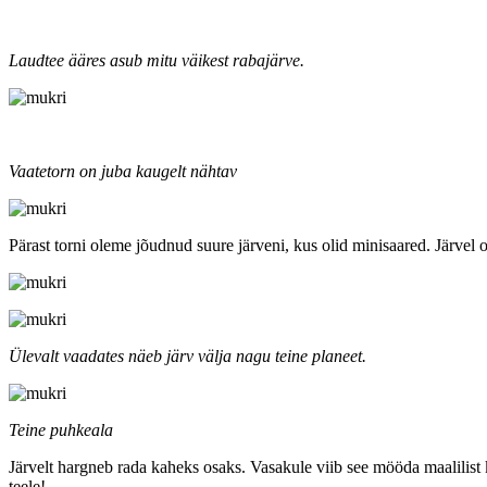
Laudtee ääres asub mitu väikest rabajärve.
Vaatetorn on juba kaugelt nähtav
Pärast torni oleme jõudnud suure järveni, kus olid minisaared. Järve
Ülevalt vaadates näeb järv välja nagu teine planeet.
Teine puhkeala
Järvelt hargneb rada kaheks osaks. Vasakule viib see mööda maalilist k
teele!