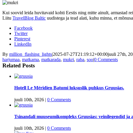
Kui soovid leida huvitavaid kohti Eestis ning mitte ainult, armastad re
Liitu
TravelBlog Baltic
uudistega ja tead alati, kuhu minna, et mõnusa
Facebook
Twitter
Pinterest
LinkedIn
By
million_flashing_lights
|
2025-07-27T21:19:12+00:00
juuli 27th, 2
harjumaa
,
matkama
,
matkarada
,
mukri
,
raba
,
soo
|
0 Comments
Related Posts
Hotell Le Méridien Batumi luksuslik puhkus Gruusias.
juuli 10th, 2026
|
0 Comments
Tsinandali muuseumikompleks Gruusias: veinilegendid ja a
juuli 10th, 2026
|
0 Comments