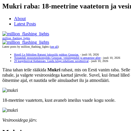
Image
Mukri raba: 18-meetrine vaatetorn ja vesi
About
Latest Posts
million_flashing_lights
Latest posts by million_flashing_lights
(
see all
)
Hotell Le Méridien Batumi luksuslik puhkus Gruusias.
- juuli 10, 2026
Tsinandali muuseumikompleks Gruusias: veinilegendid ja armastuse allee
- juuli 10, 2026
29 kurgifestival Kėdainiais: Leedu kõige rohelisem suvefestival
- juuli 10, 2026
Täna tahan teile rääkida
Mukri
rabast, mis on Eesti vanim raba. Sell
rabale, ja valgete vesiroosidega kaetud järvele. Suvel, kui õrnad lil
õitsemise ajal, et nautida selle ainulaadset ilu ja atmosfääri.
18-meetrine vaatetorn, kust avaneb imeilus vaade kogu soole.
Vesiroosidega järv.