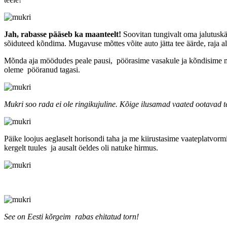
Jah, rabasse pääseb ka maanteelt!
Soovitan tungivalt oma jalutuskäi
sõiduteed kõndima. Mugavuse mõttes võite auto jätta tee äärde, raja al
Mõnda aja möödudes peale pausi, pöörasime vasakule ja kõndisime m
oleme pööranud tagasi.
Mukri soo rada ei ole ringikujuline. Kõige ilusamad vaated ootavad te
Päike loojus aeglaselt horisondi taha ja me kiirustasime vaateplatvo
kergelt tuules ja ausalt öeldes oli natuke hirmus.
See on Eesti kõrgeim rabas ehitatud torn!