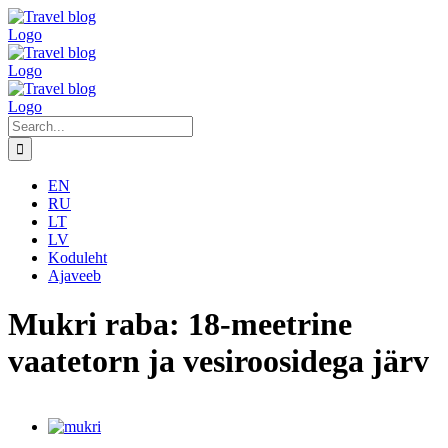
Skip
to
content
Search
for:
EN
RU
LT
LV
Koduleht
Ajaveeb
Mukri raba: 18-meetrine
vaatetorn ja vesiroosidega järv
View
Larger