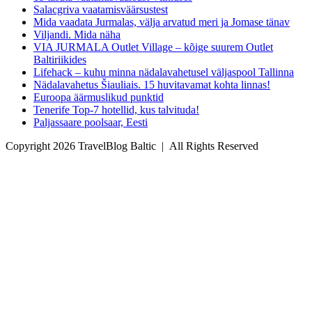
Salacgriva vaatamisväärsustest
Mida vaadata Jurmalas, välja arvatud meri ja Jomase tänav
Viljandi. Mida näha
VIA JURMALA Outlet Village – kõige suurem Outlet
Baltiriikides
Lifehack – kuhu minna nädalavahetusel väljaspool Tallinna
Nädalavahetus Šiauliais. 15 huvitavamat kohta linnas!
Euroopa äärmuslikud punktid
Tenerife Top-7 hotellid, kus talvituda!
Paljassaare poolsaar, Eesti
Copyright 2026 TravelBlog Baltic | All Rights Reserved
Facebook
Instagram
Rss
Email
YouTube
LinkedIn
Pinterest
Tiktok
WhatsApp
Go
to
Top