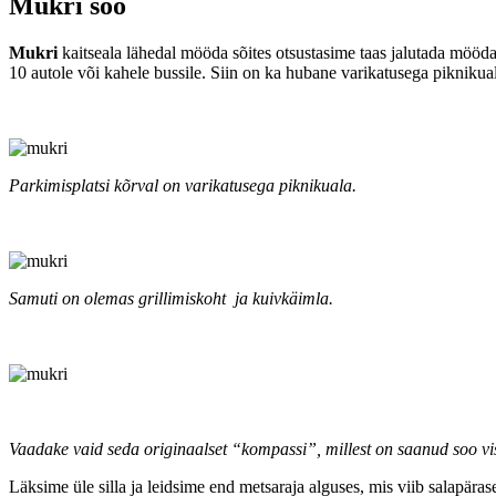
Mukri soo
Mukri
kaitseala lähedal mööda sõites otsustasime taas jalutada mööd
10 autole või kahele bussile. Siin on ka hubane varikatusega piknikuala
Parkimisplatsi kõrval on varikatusega piknikuala.
Samuti on olemas grillimiskoht ja kuivkäimla.
Vaadake vaid seda originaalset “kompassi”, millest on saanud soo vis
Läksime üle silla ja leidsime end metsaraja alguses, mis viib salapära